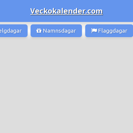
Veckokalender.com
lgdagar
Namnsdagar
Flaggdagar