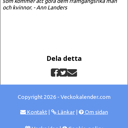
som kommer att göra dem framgångsrika män
och kvinnor. - Ann Landers
Dela detta
Copyright 2026 - Veckokalender.com
Kontakt
|
Länkar
|
Om sidan