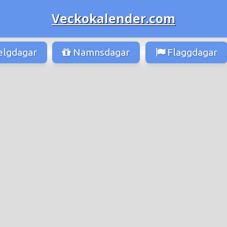
Veckokalender.com
lgdagar
Namnsdagar
Flaggdagar